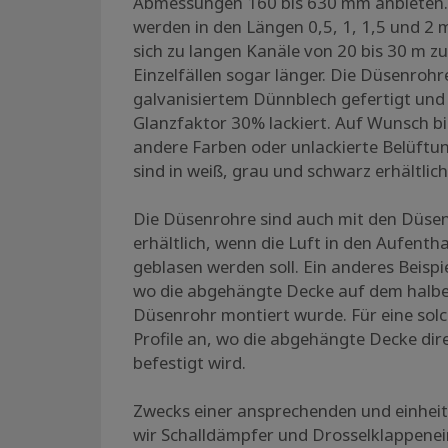
Abmessungen 160 bis 630 mm anbieten. 
werden in den Längen 0,5, 1, 1,5 und 2 m
sich zu langen Kanäle von 20 bis 30 m 
Einzelfällen sogar länger. Die Düsenrohr
galvanisiertem Dünnblech gefertigt und
Glanzfaktor 30% lackiert. Auf Wunsch bi
andere Farben oder unlackierte Belüftu
sind in weiß, grau und schwarz erhältlich
Die Düsenrohre sind auch mit den Düsen
erhältlich, wenn die Luft in den Aufenth
geblasen werden soll. Ein anderes Beispie
wo die abgehängte Decke auf dem halb
Düsenrohr montiert wurde. Für eine solc
Profile an, wo die abgehängte Decke di
befestigt wird.
Zwecks einer ansprechenden und einheitl
wir Schalldämpfer und Drosselklappenein