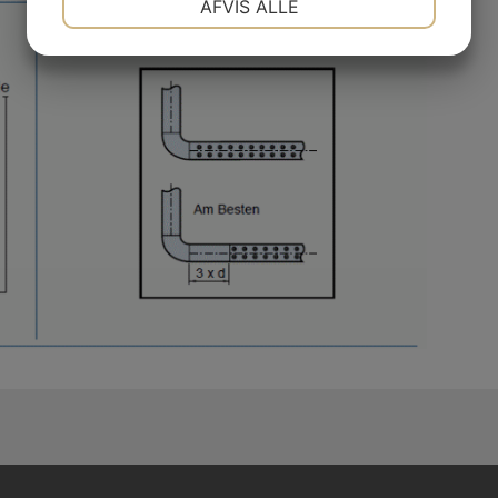
AFVIS ALLE
MARKETING
STATISTIK