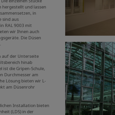
Die einzelnen Stücke
 hergestellt und lassen
zusammensetzen, in
e sind aus
 in RAL 9003 mit
eten wir Ihnen auch
ngsgeräte. Die Düsen
.
 auf der Unterseite
altsbereich hinab
l ist die Gripen-Schule,
en Durchmesser am
he Lösung bieten wir L-
rekt am Düsenrohr
ichen Installation bieten
heit (LDS) in der