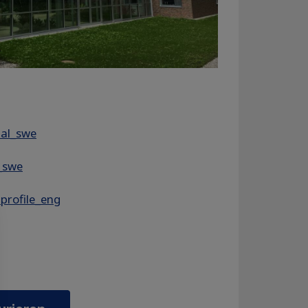
nal_swe
s_swe
profile_eng