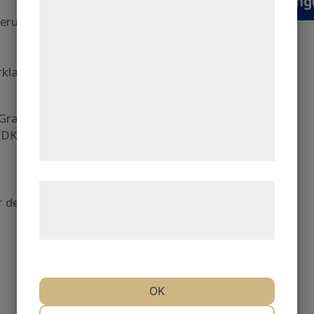
Düenrohr konfig
bedre brugeroplevelse, funktionalitet,
kierung RAL 9003, GL
statistik og marketing. Disse oplysninger
kan blive delt med annoncerings- og
hrklammern und
analysepartnere, som kan kombinere dem
med data, du tidligere har givet dem eller
de har indsamlet gennem din brug af deres
 Grad, T-Stück (DKT)
tjenester. Ved at klikke på 'OK' giver du
(DKK)
samtykke til disse formål.
Læs mere om vores brug af cookies og
ür den Bogen
behandling af persondata på vores
hjemmeside.
OK
NØDVENDIGE
PRÆFERENCER