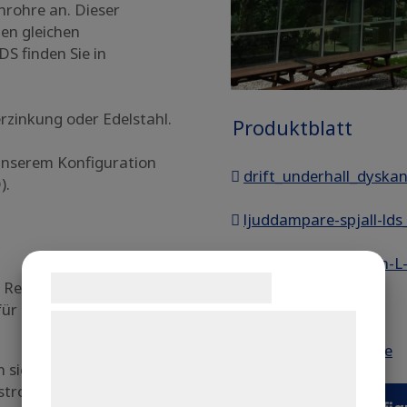
nrohre an. Dieser
den gleichen
S finden Sie in
rzinkung oder Edelstahl.
Produktblatt
 unserem Konfiguration
drift_underhall_dyska
).
ljuddampare-spjall-ld
Mounting-DKL- with-L-
Samtykke til cookies
es. Repusdüsen, welche
Produkte_DKL, DKS
ür absolut gleichmäßige
Vi og vores samarbejdspartnere bruger
teknologier, herunder cookies, til at
repus_bvd_3_dk_swe
 sich nachträglich an
indsamle oplysninger om dig til forskellige
strom und das
formål, herunder: Tilpasning af annoncering,