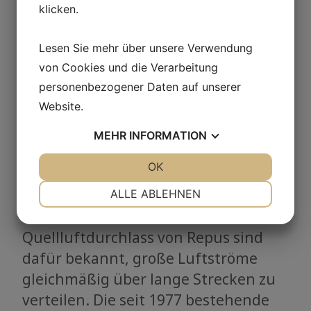
klicken.
Lesen Sie mehr über unsere Verwendung
von Cookies und die Verarbeitung
personenbezogener Daten auf unserer
Website.
MEHR
INFORMATION
JA
NEIN
OK
JA
NEIN
Produkte
NOTWENDIG
PRÄFERENZEN
ALLE ABLEHNEN
Die Düsenrohre und versetzten
JA
NEIN
JA
NEIN
Quellluftdurchlass von Repus sind
MARKETING
STATISTIKEN
dafür bekannt, große Luftströme
gleichmäßig über lange Strecken zu
verteilen. Die seit 1977 bestehende